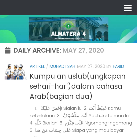
Skip to content
DAILY ARCHIVE:
MAY 27, 2020
ARTIKEL
/
MUHADTSAH
MAY 27, 2020
BY
FARID
Kumpulan uslub(ungkapan
sehari-hari)dalam bahasa
Arab(bagian dua)
1. اِخْشَ عَلَيْكَ! Sialan lu! 2. غَبِيْظٌ أَنْتَ Kamu
keterlaluan! 3. أَنْتَ مَكْشُوْفٌ Yach…ketahuan lu!
4. خَلِّهِ Biarlah! 5. عَلَى فِكْرَةٍ Ngomong-ngomong
6. عَلَى حِسَابِ مَنْ هذَا Siapa yang mau bayar