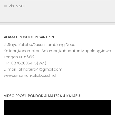
Visi &Misi
ALAMAT PONDOK PESANTREN
JL.Raya Kaliabu,Dusun Jamblang,Desa
Kaliabu,Kecamatan Salaman,Kabupaten Magelang,Jawa
Tengah KP 56162
HP : 087826064115(WA)
E-mail : almatera4@gmail.com
www.smpmuhkaliabu.sch.id
VIDEO PROFIL PONDOK ALMATERA 4 KALIABU
Video
Player