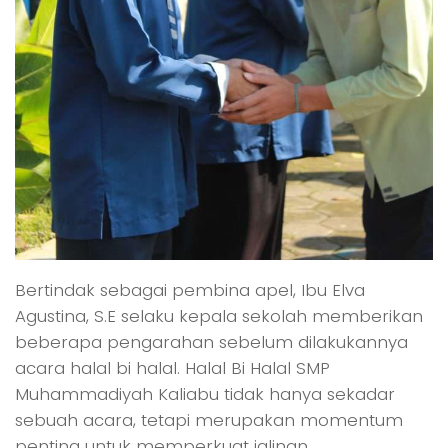
Bertindak sebagai pembina apel, Ibu Elva
Agustina, S.E selaku kepala sekolah memberikan
beberapa pengarahan sebelum dilakukannya
acara halal bi halal. Halal Bi Halal SMP
Muhammadiyah Kaliabu tidak hanya sekadar
sebuah acara, tetapi merupakan momentum
penting untuk memperkuat jalinan