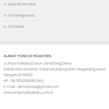
Sejarah Pondok
Uncategorized
Visi &Misi
ALAMAT PONDOK PESANTREN
JL.Raya Kaliabu,Dusun Jamblang,Desa
Kaliabu,Kecamatan Salaman,Kabupaten Magelang,Jawa
Tengah KP 56162
HP : 087826064115(WA)
E-mail : almatera4@gmail.com
www.smpmuhkaliabu.sch.id