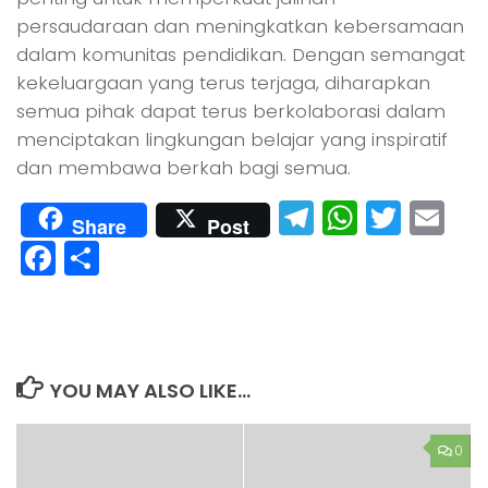
persaudaraan dan meningkatkan kebersamaan
dalam komunitas pendidikan. Dengan semangat
kekeluargaan yang terus terjaga, diharapkan
semua pihak dapat terus berkolaborasi dalam
menciptakan lingkungan belajar yang inspiratif
dan membawa berkah bagi semua.
Telegram
Whats
Twitt
Em
Share
Post
Facebook
Share
YOU MAY ALSO LIKE...
0