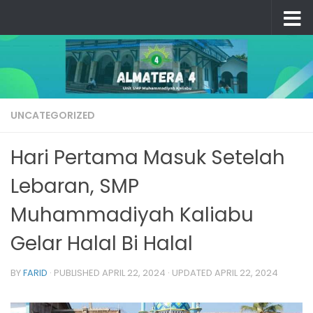
Skip to content
UNCATEGORIZED
Hari Pertama Masuk Setelah
Lebaran, SMP
Muhammadiyah Kaliabu
Gelar Halal Bi Halal
BY
FARID
· PUBLISHED
APRIL 22, 2024
· UPDATED
APRIL 22, 2024