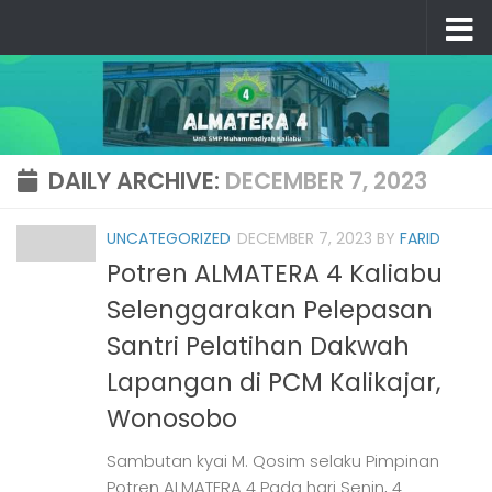
Skip to content
DAILY ARCHIVE:
DECEMBER 7, 2023
UNCATEGORIZED
DECEMBER 7, 2023
BY
FARID
Potren ALMATERA 4 Kaliabu
Selenggarakan Pelepasan
Santri Pelatihan Dakwah
Lapangan di PCM Kalikajar,
Wonosobo
Sambutan kyai M. Qosim selaku Pimpinan
Potren ALMATERA 4 Pada hari Senin, 4