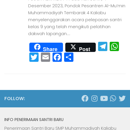
Desember 2023, Pondok Pesantren Al-Mu’min
Muhammadiyah Tembarak 4 Kaliabu
menyelenggarakan acara pelepasan santri
kelas 9 yang telah mengikuti pelatihan
dakwah lapangan....
Tele
W
Share
Post
Twitter
Email
Facebook
Share
FOLLOW:
INFO PENERIMAAN SANTRI BARU
Penerimaan Santri Baru SMP Muhammadiyah Kaliabu