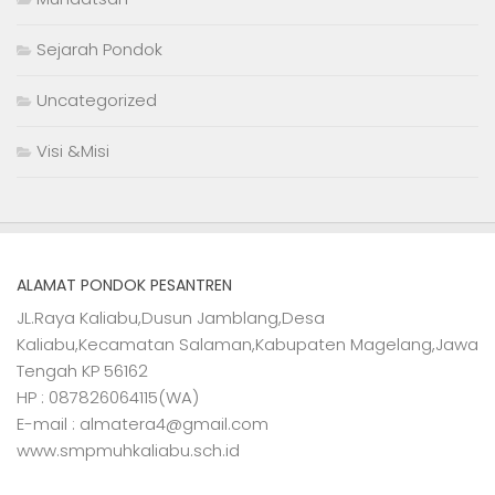
Sejarah Pondok
Uncategorized
Visi &Misi
ALAMAT PONDOK PESANTREN
JL.Raya Kaliabu,Dusun Jamblang,Desa
Kaliabu,Kecamatan Salaman,Kabupaten Magelang,Jawa
Tengah KP 56162
HP : 087826064115(WA)
E-mail : almatera4@gmail.com
www.smpmuhkaliabu.sch.id